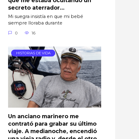
secreto aterrador…
Mi suegra insistía en que mi bebé
siempre lloraba durante
0
16
HISTORIAS DE VIDA
Un anciano marinero me
contrató para grabar su último
viaje. A medianoche, encendió
una vieja radio y, desde el otro