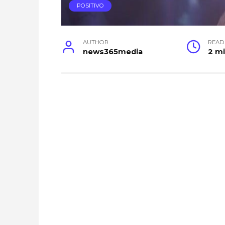
POSITIVO
AUTHOR
READ
news365media
2 m