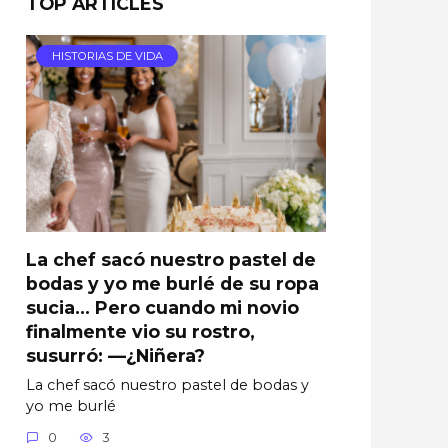
TOP ARTICLES
HISTORIAS DE VIDA
La chef sacó nuestro pastel de
bodas y yo me burlé de su ropa
sucia… Pero cuando mi novio
finalmente vio su rostro,
susurró: —¿Niñera?
La chef sacó nuestro pastel de bodas y
yo me burlé
0
3