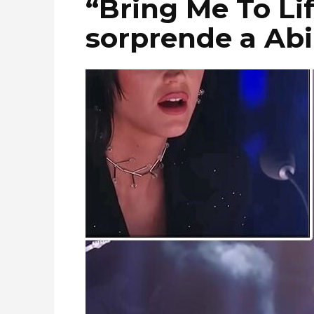
“Bring Me To Li
sorprende a Abi