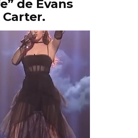
fe” de Evans
 Carter.