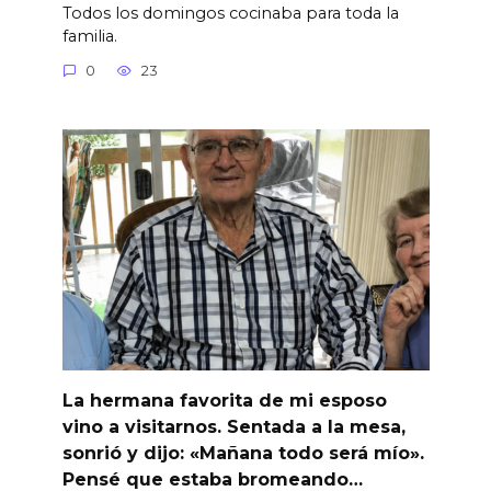
Todos los domingos cocinaba para toda la
familia.
0
23
La hermana favorita de mi esposo
vino a visitarnos. Sentada a la mesa,
sonrió y dijo: «Mañana todo será mío».
Pensé que estaba bromeando…