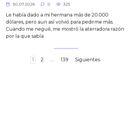
30.07.2026
0
325
Le había dado a mi hermana más de 20.000
dólares, pero aun así volvió para pedirme más.
Cuando me negué, me mostró la aterradora razón
por la que sabía
Paginación
1
2
…
139
Siguientes
de
entradas