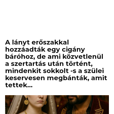
A lányt erőszakkal
hozzáadták egy cigány
báróhoz, de ami közvetlenül
a szertartás után történt,
mindenkit sokkolt -s a szülei
keservesen megbánták, amit
tettek…