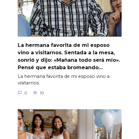
La hermana favorita de mi esposo
vino a visitarnos. Sentada a la mesa,
sonrió y dijo: «Mañana todo será mío».
Pensé que estaba bromeando…
La hermana favorita de mi esposo vino a
visitarnos.
0
10