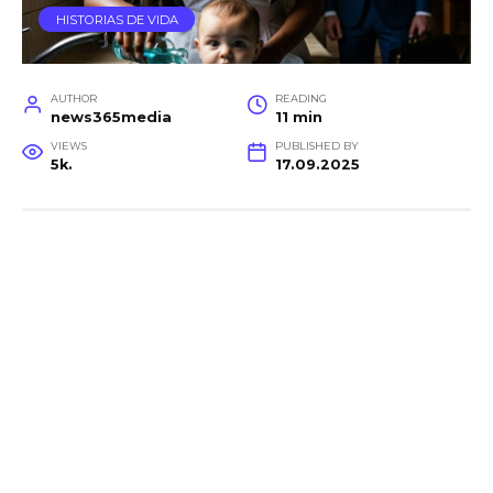
HISTORIAS DE VIDA
AUTHOR
READING
news365media
11 min
VIEWS
PUBLISHED BY
5k.
17.09.2025