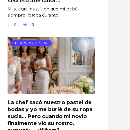
secreto aterrador…
Mi suegra insistía en que mi bebé
siempre lloraba durante
0
45
HISTORIAS DE VIDA
La chef sacó nuestro pastel de
bodas y yo me burlé de su ropa
sucia… Pero cuando mi novio
finalmente vio su rostro,
susurró: —¿Niñera?