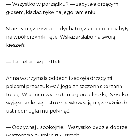
— Wszystko w porządku? — zapytała drżącym
głosem, kładąc rękę na jego ramieniu.
Starszy mężczyzna oddychał ciężko, jego oczy były
na wpół przymknięte. Wskazał słabo na swoją
kieszeń:
— Tabletki… w portfelu…
Anna wstrzymała oddech i zaczęła drżącymi
palcami przeszukiwać jego zniszczoną skórzaną
torbę. W końcu wyczuła małą buteleczkę. Szybko
wyjęła tabletkę, ostrożnie włożyła ją mężczyźnie do
ust i pomogła mu połknąć.
— Oddychaj… spokojnie… Wszystko będzie dobrze,
wyszeptała, tłumiąc łzy i strach.