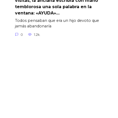
visitas, la anciana escribía con mano
temblorosa una sola palabra en la
ventana: «AYUDA»…
Todos pensaban que era un hijo devoto que
jamás abandonaría
0
1.2k.