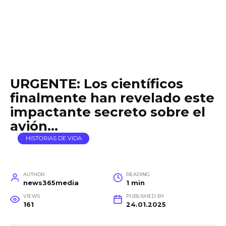
URGENTE: Los científicos
finalmente han revelado este
impactante secreto sobre el
avión…
HISTORIAS DE VIDA
AUTHOR
READING
news365media
1 min
VIEWS
PUBLISHED BY
161
24.01.2025