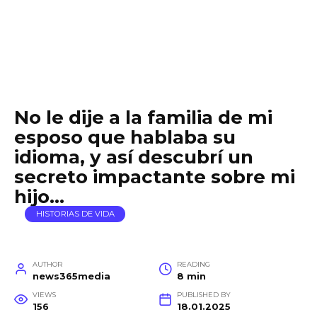
No le dije a la familia de mi
esposo que hablaba su
idioma, y ​​así descubrí un
secreto impactante sobre mi
hijo…
HISTORIAS DE VIDA
AUTHOR
READING
news365media
8 min
VIEWS
PUBLISHED BY
156
18.01.2025