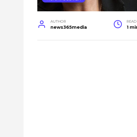
AUTHOR
READ
news365media
1 mi