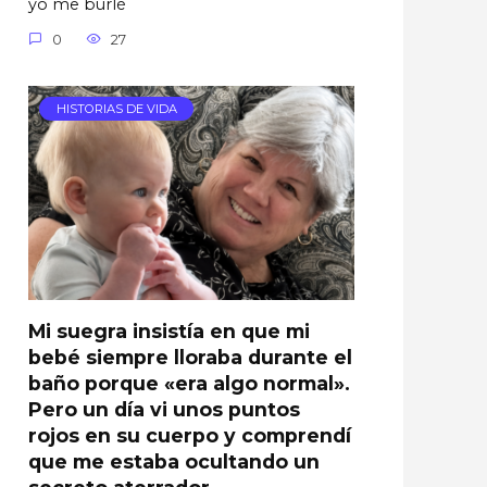
yo me burlé
0
27
HISTORIAS DE VIDA
Mi suegra insistía en que mi
bebé siempre lloraba durante el
baño porque «era algo normal».
Pero un día vi unos puntos
rojos en su cuerpo y comprendí
que me estaba ocultando un
secreto aterrador…