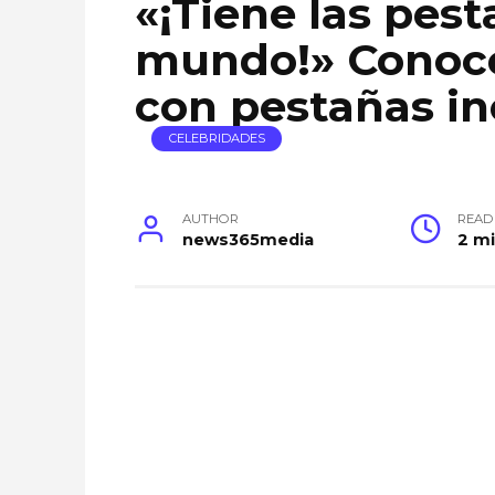
«¡Tiene las pes
mundo!» Conoce
con pestañas in
CELEBRIDADES
AUTHOR
READ
news365media
2 m