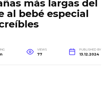
tañas más largas del
 al bebé especial
creíbles
ING
VIEWS
PUBLISHED BY
in
77
13.12.2024