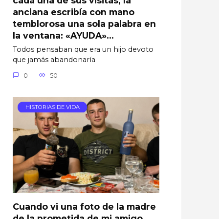
anciana escribía con mano
temblorosa una sola palabra en
la ventana: «AYUDA»…
Todos pensaban que era un hijo devoto
que jamás abandonaría
0
50
HISTORIAS DE VIDA
Cuando vi una foto de la madre
de la prometida de mi amigo,