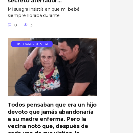
secreto aterrador…
Mi suegra insistía en que mi bebé
siempre lloraba durante
0
3
HISTORIAS DE VIDA
Todos pensaban que era un hijo
devoto que jamás abandonaría
a su madre enferma. Pero la
vecina notó que, después de
cada una de sus visitas, la