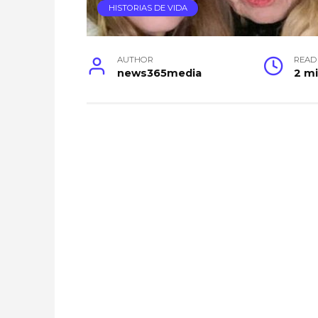
HISTORIAS DE VIDA
AUTHOR
READ
news365media
2 m