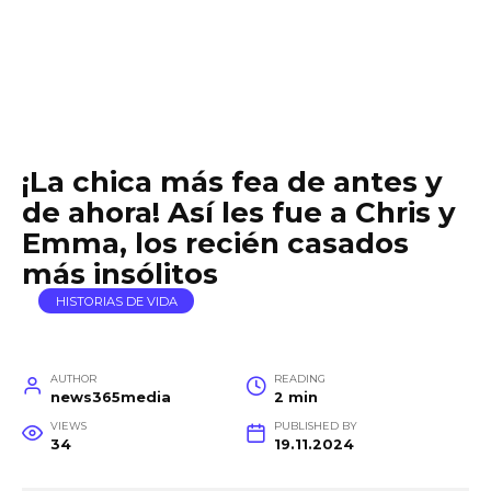
¡La chica más fea de antes y
de ahora! Así les fue a Chris y
Emma, ​​los recién casados ​​
más insólitos
HISTORIAS DE VIDA
AUTHOR
READING
news365media
2 min
VIEWS
PUBLISHED BY
34
19.11.2024