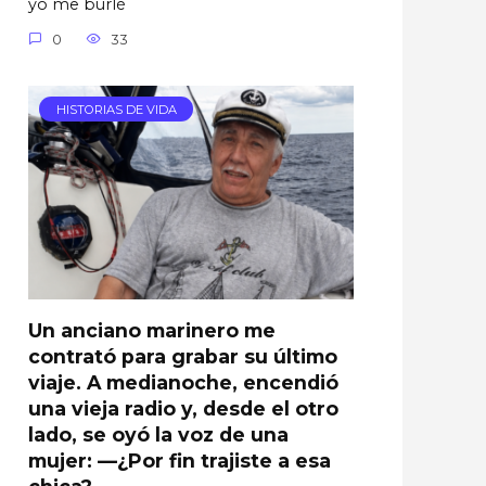
yo me burlé
0
33
HISTORIAS DE VIDA
Un anciano marinero me
contrató para grabar su último
viaje. A medianoche, encendió
una vieja radio y, desde el otro
lado, se oyó la voz de una
mujer: —¿Por fin trajiste a esa
chica?