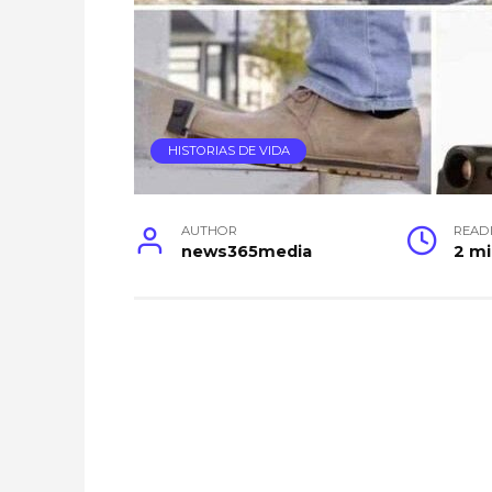
HISTORIAS DE VIDA
AUTHOR
READ
news365media
2 m