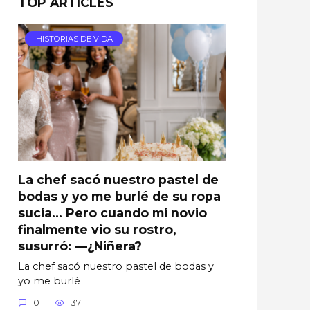
TOP ARTICLES
HISTORIAS DE VIDA
La chef sacó nuestro pastel de
bodas y yo me burlé de su ropa
sucia… Pero cuando mi novio
finalmente vio su rostro,
susurró: —¿Niñera?
La chef sacó nuestro pastel de bodas y
yo me burlé
0
37