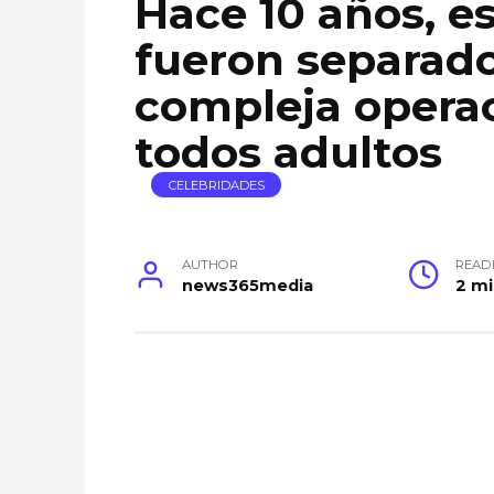
Hace 10 años, e
fueron separad
compleja operac
todos adultos
CELEBRIDADES
AUTHOR
READ
news365media
2 m