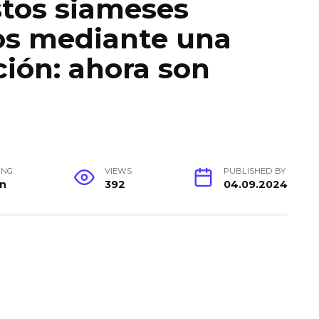
stos siameses
os mediante una
ión: ahora son
ING
VIEWS
PUBLISHED BY
in
392
04.09.2024