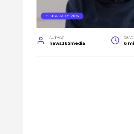
HISTORIAS DE VIDA
AUTHOR
READ
news365media
6 m