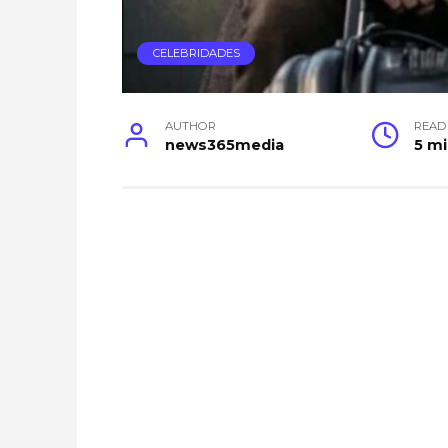
CELEBRIDADES
AUTHOR
READ
news365media
5 m