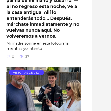
palma de mi mano y susurró: —
Si no regreso esta noche, ve a
la casa antigua. Allí lo
entenderás todo… Después,
márchate inmediatamente y no
vuelvas nunca aquí. No
volveremos a vernos.
Mi madre sonríe en esta fotografía
mientras yo intento
0
37
HISTORIAS DE VIDA