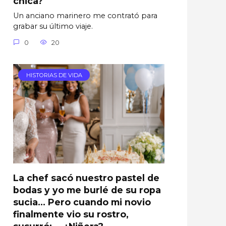
chica?
Un anciano marinero me contrató para
grabar su último viaje.
0
20
HISTORIAS DE VIDA
La chef sacó nuestro pastel de
bodas y yo me burlé de su ropa
sucia… Pero cuando mi novio
finalmente vio su rostro,
susurró: —¿Niñera?