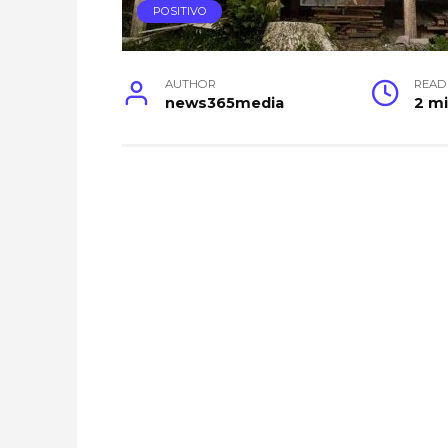
POSITIVO
AUTHOR
READ
news365media
2 m