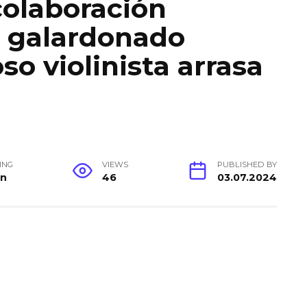
colaboración
l galardonado
oso violinista arrasa
ING
VIEWS
PUBLISHED BY
in
46
03.07.2024