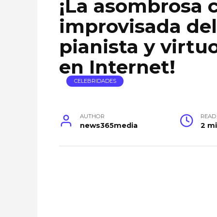
¡La asombrosa 
improvisada de
pianista y virtu
en Internet!
CELEBRIDADES
AUTHOR
READ
news365media
2 m