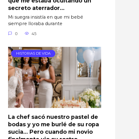
que me estaba ocultando un
secreto aterrador…
Mi suegra insistía en que mi bebé
siempre lloraba durante
0
45
HISTORIAS DE VIDA
La chef sacó nuestro pastel de
bodas y yo me burlé de su ropa
sucia… Pero cuando mi novio
finalmente vio su rostro,