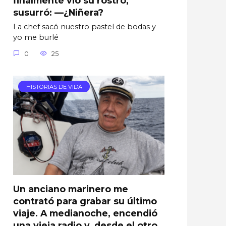
susurró: —¿Niñera?
La chef sacó nuestro pastel de bodas y
yo me burlé
0
25
HISTORIAS DE VIDA
Un anciano marinero me
contrató para grabar su último
viaje. A medianoche, encendió
una vieja radio y, desde el otro