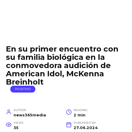
En su primer encuentro con
su familia biológica en la
conmovedora audición de
American Idol, McKenna
Breinholt
POSITIVO
AUTHOR
READING
news365media
2 min
VIEWS
PUBLISHED BY
35
27.06.2024