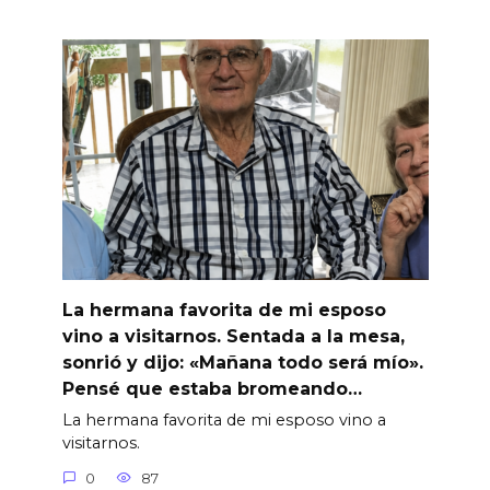
La hermana favorita de mi esposo
vino a visitarnos. Sentada a la mesa,
sonrió y dijo: «Mañana todo será mío».
Pensé que estaba bromeando…
La hermana favorita de mi esposo vino a
visitarnos.
0
87