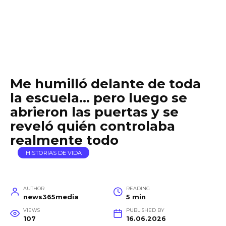
Me humilló delante de toda
la escuela… pero luego se
abrieron las puertas y se
reveló quién controlaba
realmente todo
HISTORIAS DE VIDA
AUTHOR
READING
news365media
5 min
VIEWS
PUBLISHED BY
107
16.06.2026