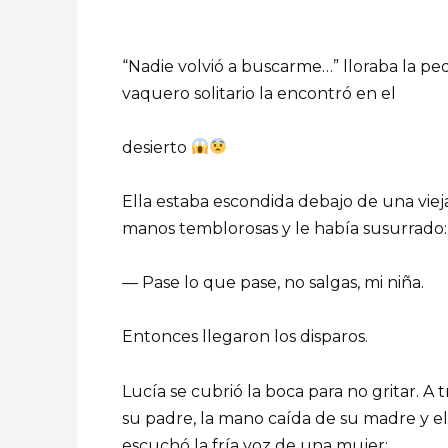
“Nadie volvió a buscarme…” lloraba la pe
vaquero solitario la encontró en el
desierto
Ella estaba escondida debajo de una vieja
manos temblorosas y le había susurrado:
— Pase lo que pase, no salgas, mi niña.
Entonces llegaron los disparos.
Lucía se cubrió la boca para no gritar. A t
su padre, la mano caída de su madre y el 
escuchó la fría voz de una mujer: