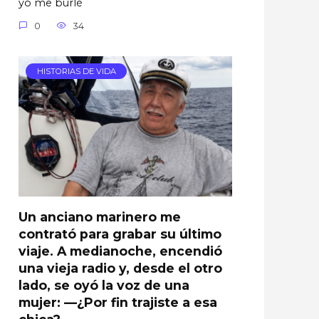
yo me burlé
0
34
HISTORIAS DE VIDA
Un anciano marinero me
contrató para grabar su último
viaje. A medianoche, encendió
una vieja radio y, desde el otro
lado, se oyó la voz de una
mujer: —¿Por fin trajiste a esa
chica?