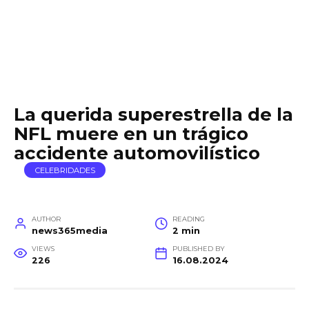
La querida superestrella de la
NFL muere en un trágico
accidente automovilístico
CELEBRIDADES
AUTHOR
READING
news365media
2 min
VIEWS
PUBLISHED BY
226
16.08.2024