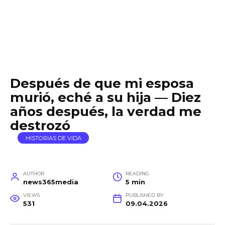
Después de que mi esposa
murió, eché a su hija — Diez
años después, la verdad me
destrozó
HISTORIAS DE VIDA
AUTHOR
READING
news365media
5 min
VIEWS
PUBLISHED BY
531
09.04.2026