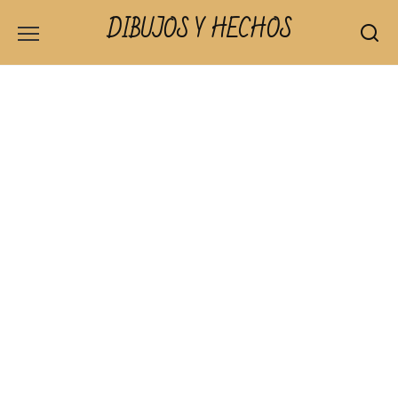
Skip
DIBUJOS Y HECHOS
to
content