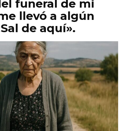
el funeral de mi
me llevó a algún
«Sal de aquí».