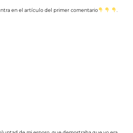
entra en el artículo del primer comentario
.
 voluntad de mi esposo, que demostraba que yo era