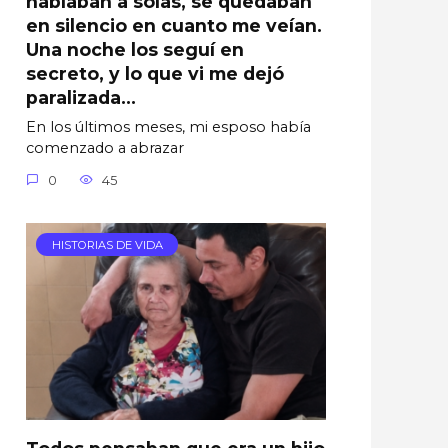
hablaban a solas, se quedaban
en silencio en cuanto me veían.
Una noche los seguí en
secreto, y lo que vi me dejó
paralizada…
En los últimos meses, mi esposo había
comenzado a abrazar
0
45
HISTORIAS DE VIDA
Todos pensaban que era un hijo